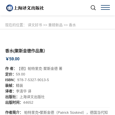
现在的位置：
译文好书
>>
重磅新品
>>
香水
香水(聚斯金德作品集）
￥59.00
作 者：
【德】帕特里克·聚斯金德 著
定价：
59.00
ISBN：
978-7-5327-9013-5
装帧：
精装
译者：
李清华 译
出版社：
上海译文出版社
出版时间：
44652
作者简介：
帕特里克•聚斯金德（Patrick Süskind），德国当代知