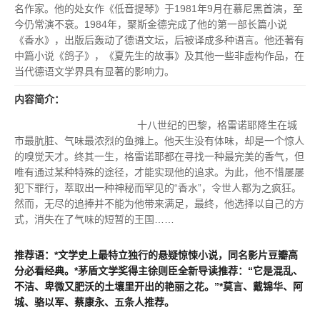
名作家。他的处女作《低音提琴》于1981年9月在慕尼黑首演，至
今仍常演不衰。1984年，聚斯金德完成了他的第一部长篇小说
《香水》，出版后轰动了德语文坛，后被译成多种语言。他还著有
中篇小说《鸽子》，《夏先生的故事》及其他一些非虚构作品，在
当代德语文学界具有显著的影响力。
内容简介：
十八世纪的巴黎，格雷诺耶降生在城
市最肮脏、气味最浓烈的鱼摊上。他天生没有体味，却是一个惊人
的嗅觉天才。终其一生，格雷诺耶都在寻找一种最完美的香气，但
唯有通过某种特殊的途径，才能实现他的追求。为此，他不惜屡屡
犯下罪行，萃取出一种神秘而罕见的“香水”，令世人都为之疯狂。
然而，无尽的追捧并不能为他带来满足，最终，他选择以自己的方
式，消失在了气味的短暂的王国……
推荐语：*文学史上最特立独行的悬疑惊悚小说，同名影片豆瓣高
分必看经典。*茅盾文学奖得主徐则臣全新导读推荐：“它是混乱、
不洁、卑微又肥沃的土壤里开出的艳丽之花。”*莫言、戴锦华、阿
城、骆以军、蔡康永、五条人推荐。