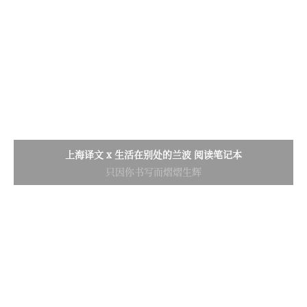
上海译文 x 生活在别处的兰波 阅读笔记本
只因你书写而熠熠生辉