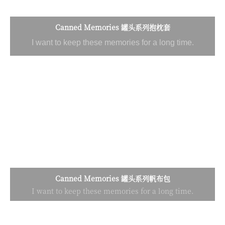
Canned Memories 罐头系列抱枕套
I want to keep these memories for a long time.
Canned Memories 罐头系列帆布包
I want to keep these memories for a long time.