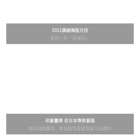
2021插画海报月历
新的一年「有译历」
印象徽章 在日本等你套装
拥有这枚徽章，你也能凭爱意将富士山拥有