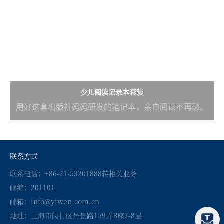
少儿阅读记录本套装
用好这套出版社妈妈研发的笔记本，亲自阅读不再愁。
联系方式
联系电话：+86-21-53201888转相关业务
邮编：201101
邮箱：info@yiwen.com.cn
地址：上海市闵行区号景路159弄B座7-8层