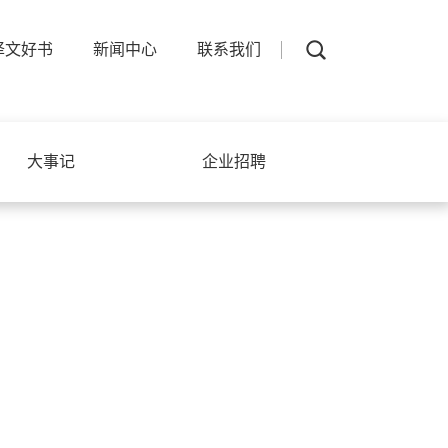
译文好书
新闻中心
联系我们
大事记
企业招聘