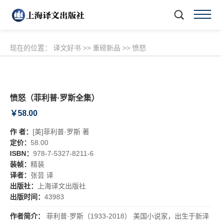
现在的位置：
译文好书
>>
重磅新品
>>
愤怒
愤怒（菲利普·罗斯全集）
￥58.00
作 者：
[美]菲利普·罗斯 著
定价：
58.00
ISBN：
978-7-5327-8211-6
装帧：
精装
译者：
张芸 译
出版社：
上海译文出版社
出版时间：
43983
作者简介：
菲利普·罗斯（1933-2018） 美国小说家，出生于新泽