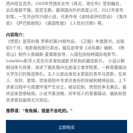
西州纽瓦克市。1959年凭借处女作《再见，哥伦布》受到瞩目，
此后笔耕不辍，获奖无数，赢得国内外的高度认可。2012年宣布
封笔，一生共创作29部小说，代表作有《波特诺伊的怨诉》《鬼作
家》《萨巴斯剧院》《美国牧歌》《人性的污秽》等。
内容简介：
《愤怒》是菲利普·罗斯的第29部作品，《卫报》年度图书。出版
前5个月，电影版权即已卖出，最后由李安《冰风暴》编剧、《断
背山》制作人詹姆斯·夏慕斯执导，入围包括柏林国际电影节、
IndieWire影评人奖在内多家权威影评机构的最佳影片。 小说以朝
鲜战争为背景，讲述了俄亥俄州北部温士堡学院里，一群青春躁动
大学生们的叛逆挣扎。主人公是出身犹太家庭的青年马库斯，在亲
人、信仰、爱情、世俗规则中寻求对身份的突破和精神自由，上下
求索过程中与周遭环境产生对立，被动忍耐、愤怒抗争无果后，最
终迎来悲惨结局。小说节奏流畅，对年轻人的青春躁动、偏执和苦
苦求索刻画得尤为到位。
推荐语：“有些屎，我是不会吃的。”
立即购买