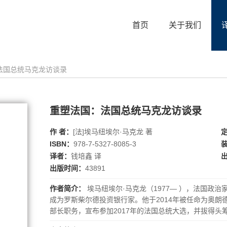
首页
关于我们
法国总统马克龙访谈录
重塑法国：法国总统马克龙访谈录
作 者：
[法]埃马纽埃尔·马克龙 著
ISBN：
978-7-5327-8085-3
译者：
钱培鑫 译
出版时间：
43891
作者简介：
埃马纽埃尔·马克龙（1977— ），法国政治
成为罗斯柴尔德投资银行家。他于2014年被任命为奥朗德
部长职务，宣布参加2017年的法国总统大选，并拔得