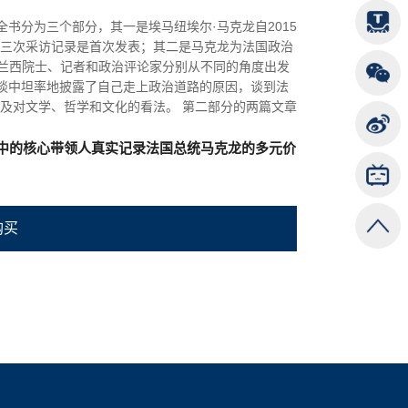
全书分为三个部分，其一是埃马纽埃尔·马克龙自2015
三次采访记录是首次发表；其二是马克龙为法国政治
法兰西院士、记者和政治评论家分别从不同的角度出发
访谈中坦率地披露了自己走上政治道路的原因，谈到法
及对文学、哲学和文化的看法。 第二部分的两篇文章
可以更深入地发掘这位法国新总统所推崇和引以为豪
·马克龙和“马克龙主义”的文章，法兰西学术院院
中的核心带领人真实记录法国总统马克龙的多元价
让读者对这位饱受争议的总统有更全面的了解
购买