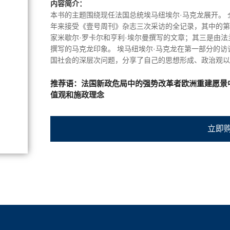
内容简介：
本书的主题围绕现任法国总统埃马纽埃尔·马克龙展开。 
年来接受《壹号周刊》杂志三次采访的全记录，其中的第
家米歇尔·罗卡尔和亨利·埃尔曼撰写的文章；其三是由
撰写的马克龙印象。 埃马纽埃尔·马克龙在第一部分的
国社会的深层次问题，分享了自己的思想形成、政治观以
出自马克龙之笔，通过他对这两位知名人士的缅怀文章，
的理念和人生目标。 还有三篇从不同视角看待埃马纽埃尔
推荐语：法国新政危局中的强势改革者欧洲重建愿景
士、记者和政治学家从不同的侧面丰富了马克龙的形象，
值观和施政理念
立即