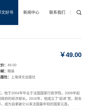
译文好书
新闻中心
联系我们
￥49.00
定价：
49.00
装帧：
精装
出版社：
上海译文出版社
家。他于2004年毕业于法国国家行政学院，2008年起
政府的经济部长。2016年，他成立了“前进”党，辞去
头筹，成为自拿破仑以来法国最年轻的国家元首。