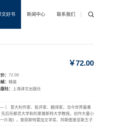
译文好书
新闻中心
联系我们
￥72.00
定价：
72.00
装帧：
精装
出版社：
上海译文出版社
，1939— ） 意大利作家、批评家、翻译家，当今世界最重
，先后任都灵大学和的里雅斯特大学教授。创作大量小
一片海》，曾获斯特雷加文学奖、阿斯图里亚斯王子
等。诺贝尔文学奖热门候选人。