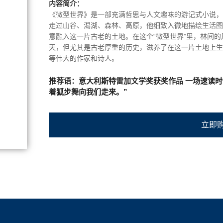
内容简介：
《微型世界》是一部充满哲思与人文趣味的游记式小说，
走过山谷、潟湖、森林、高原，他细致入微地描绘生活图
意融入这一片古老的土地。在这个“微型世界”里，林间
天，但尤其是古老厚重的历史，滋养了在这一片土地上生
等伟大的作家和诗人。
推荐语：意大利斯特雷加文学奖获奖作品 一场速读时
着狐步舞向我们走来。”
立即