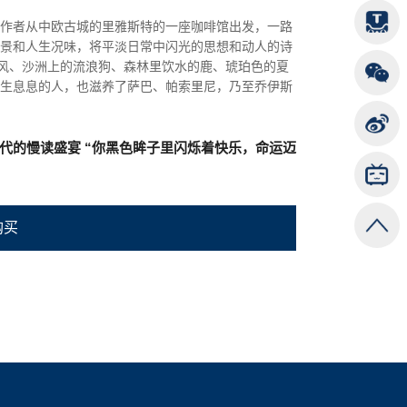
作者从中欧古城的里雅斯特的一座咖啡馆出发，一路
景和人生况味，将平淡日常中闪光的思想和动人的诗
的风、沙洲上的流浪狗、森林里饮水的鹿、琥珀色的夏
生息息的人，也滋养了萨巴、帕索里尼，乃至乔伊斯
代的慢读盛宴 “你黑色眸子里闪烁着快乐，命运迈
购买