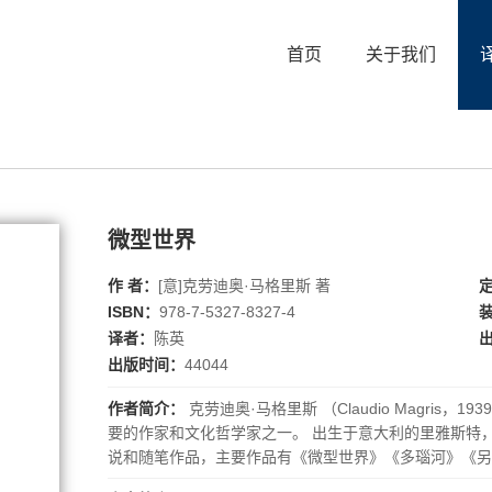
首页
关于我们
微型世界
作 者：
[意]克劳迪奥·马格里斯 著
ISBN：
978-7-5327-8327-4
译者：
陈英
出版时间：
44044
作者简介：
克劳迪奥·马格里斯 （Claudio Magris
要的作家和文化哲学家之一。 出生于意大利的里雅斯特
说和随笔作品，主要作品有《微型世界》《多瑙河》《另
奖、奥地利欧洲文学奖、卡夫卡文学奖、德国书业和平奖