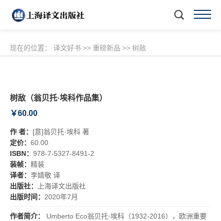
现在的位置：
译文好书
>>
重磅新品
>>
树敌
树敌（翁贝托·埃科作品集）
￥60.00
作 者：
[意]翁贝托·埃科 著
定价：
60.00
ISBN：
978-7-5327-8491-2
装帧：
精装
译者：
李婧敬 译
出版社：
上海译文出版社
出版时间：
2020年7月
作者简介：
Umberto Eco翁贝托·埃科（1932-2016），欧洲重要