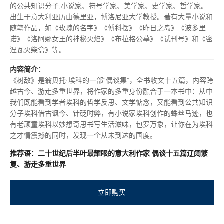
的公共知识分子,小说家、符号学家、美学家、史学家、哲学家。
出生于意大利亚历山德里亚，博洛尼亚大学教授。著有大量小说和
随笔作品，如《玫瑰的名字》《傅科摆》《昨日之岛》《波多里
诺》《洛阿娜女王的神秘火焰》《布拉格公墓》《试刊号》和《密
涅瓦火柴盒》等。
内容简介：
《树敌》是翁贝托·埃科的一部“偶谈集”，全书收文十五篇，内容跨
越古今、游走多重世界，将作家的多重身份融合于一本书中：从中
我们既能看到学者埃科的哲学反思、文学惦念，又能看到公共知识
分子埃科借古讽今、针砭时弊，有小说家埃科创作的蛛丝马迹，也
有老顽童埃科以妙想奇思书写生活滋味，包罗万象，让你在为埃科
之才情震撼的同时，发现一个从未到达的国度。
推荐语：二十世纪后半叶最耀眼的意大利作家 偶谈十五篇辽阔繁
复、游走多重世界
立即购买