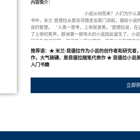
内容简介：
获耶路撒冷文学奖，2001年获法兰西学院文学大奖，20
小说从何而来？人们为什么喜欢小说？阅
书中，米兰·昆德拉从堂吉诃德走出家门讲起，描绘小说
说的智慧。 “人类一思考，上帝就发笑。”昆德拉说，
了上帝的笑声，欧洲第一部伟大的小说因此诞生了。小说
同于哲学的智慧，它不是从理论精神，而是从幽默精神中
体现，借由此书，我们可以了解作家的艺术观点、风格、
推荐语：★ 米兰·昆德拉作为小说的创作者和研究者
在这个态度背后对人和世界的想法，是对
作，大气磅礴，是昆德拉随笔代表作 ★ 昆德拉小说
入门书籍
立即