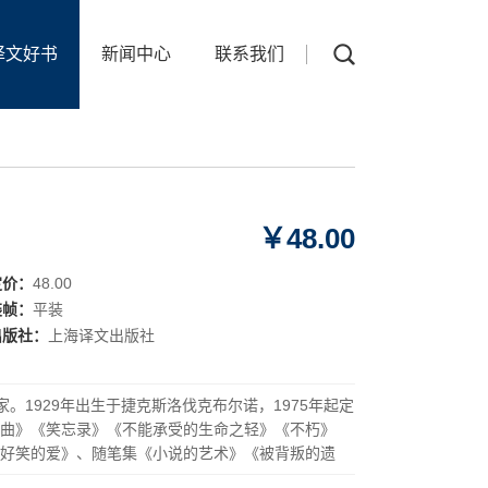
译文好书
新闻中心
联系我们
￥48.00
定价：
48.00
装帧：
平装
出版社：
上海译文出版社
。1929年出生于捷克斯洛伐克布尔诺，1975年起定
曲》《笑忘录》《不能承受的生命之轻》《不朽》
好笑的爱》、随笔集《小说的艺术》《被背叛的遗
六部作品。1973年获美第奇外国小说奖，1985年