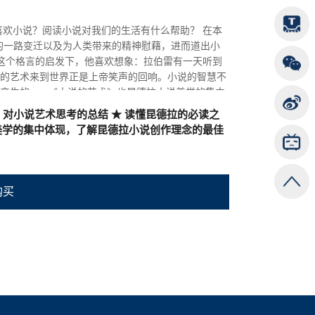
20年获卡夫卡国际文学奖。
读小说对我们的生活有什么帮助？ 在本
的一路变迁以及为人类带来的精神慰藉，进而道出小
在这个格言的启发下，他喜欢想象：拉伯雷有一天听到
的艺术来到世界正是上帝笑声的回响。小说的智慧不
产生的。 《小说的艺术》也昆德拉小说美学的集中
技巧，和他对写作的态度、对文学传统的理解，以及
，对小说艺术思考的总结 ★ 读懂昆德拉的必读之
小说存在价值的最佳回答。
美学的集中体现，了解昆德拉小说创作理念的最佳
购买