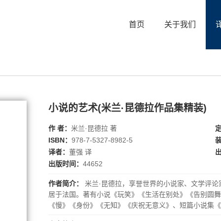
首页
关于我们
小说的艺术(米兰·昆德拉作品集精装)
作 者：
米兰·昆德拉 著
ISBN：
978-7-5327-8982-5
译者：
董强 译
出版时间：
44652
作者简介：
米兰·昆德拉，享誉世界的小说家、文学评论家
居于法国。著有小说《玩笑》《生活在别处》《告别圆舞
《慢》《身份》《无知》《庆祝无意义》、短篇小说集《
嘱》《帷幕》《相遇》、戏剧《雅克和他的主人》等总共十